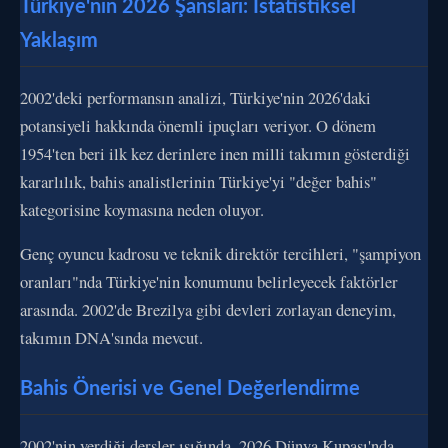
Türkiye'nin 2026 Şansları: İstatistiksel
Yaklaşım
2002'deki performansın analizi, Türkiye'nin 2026'daki
potansiyeli hakkında önemli ipuçları veriyor. O dönem
1954'ten beri ilk kez derinlere inen milli takımın gösterdiği
kararlılık, bahis analistlerinin Türkiye'yi "değer bahis"
kategorisine koymasına neden oluyor.
Genç oyuncu kadrosu ve teknik direktör tercihleri, "şampiyon
oranları"nda Türkiye'nin konumunu belirleyecek faktörler
arasında. 2002'de Brezilya gibi devleri zorlayan deneyim,
takımın DNA'sında mevcut.
Bahis Önerisi ve Genel Değerlendirme
2002'nin verdiği dersler ışığında, 2026 Dünya Kupası'nda