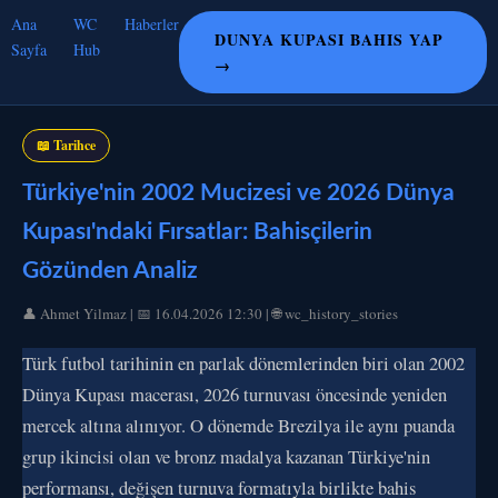
Ana
WC
Haberler
DUNYA KUPASI BAHIS YAP
Sayfa
Hub
→
📖 Tarihce
Türkiye'nin 2002 Mucizesi ve 2026 Dünya
Kupası'ndaki Fırsatlar: Bahisçilerin
Gözünden Analiz
👤 Ahmet Yilmaz | 📅 16.04.2026 12:30 | 🌐 wc_history_stories
Türk futbol tarihinin en parlak dönemlerinden biri olan 2002
Dünya Kupası macerası, 2026 turnuvası öncesinde yeniden
mercek altına alınıyor. O dönemde Brezilya ile aynı puanda
grup ikincisi olan ve bronz madalya kazanan Türkiye'nin
performansı, değişen turnuva formatıyla birlikte bahis