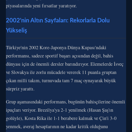
piyasalarında yeni fırsatlar yaratıyor.
2002'nin Altın Sayfaları: Rekorlarla Dolu
Yükseliş
Türkiye'nin 2002 Kore-Japonya Dünya Kupası'ndaki
performansı, sadece sportif başarı açısından değil, bahis
dünyası için de önemli dersler barındırıyor. Elemelerde İsveç
ve Slovakya ile zorlu mücadele vererek 11 puanla gruptan
çıkan milli takım, turnuvada tam 7 maç oynayarak büyük
sürpriz yarattı.
Grup aşamasındaki performans, bugünün bahisçilerine önemli
ipuçları veriyor. Brezilya'ya 2-1 yenilmek (Hasan Şaş'ın
golüyle), Kosta Rika ile 1-1 berabere kalmak ve Çin'i 3-0
yenmek, averaj hesaplarının ne kadar kritik olduğunu