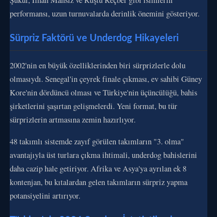
performansı, uzun turnuvalarda derinlik önemini gösteriyor.
Sürpriz Faktörü ve Underdog Hikayeleri
2002'nin en büyük özelliklerinden biri sürprizlerle dolu
olmasıydı. Senegal'in çeyrek finale çıkması, ev sahibi Güney
Kore'nin dördüncü olması ve Türkiye'nin üçüncülüğü, bahis
şirketlerini şaşırtan gelişmelerdi. Yeni format, bu tür
sürprizlerin artmasına zemin hazırlıyor.
48 takımlı sistemde zayıf görülen takımların "3. olma"
avantajıyla üst turlara çıkma ihtimali, underdog bahislerini
daha cazip hale getiriyor. Afrika ve Asya'ya ayrılan ek 8
kontenjan, bu kıtalardan gelen takımların sürpriz yapma
potansiyelini artırıyor.