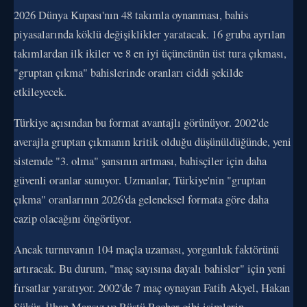
2026 Dünya Kupası'nın 48 takımla oynanması, bahis
piyasalarında köklü değişiklikler yaratacak. 16 gruba ayrılan
takımlardan ilk ikiler ve 8 en iyi üçüncünün üst tura çıkması,
"gruptan çıkma" bahislerinde oranları ciddi şekilde
etkileyecek.
Türkiye açısından bu format avantajlı görünüyor. 2002'de
averajla gruptan çıkmanın kritik olduğu düşünüldüğünde, yeni
sistemde "3. olma" şansının artması, bahisçiler için daha
güvenli oranlar sunuyor. Uzmanlar, Türkiye'nin "gruptan
çıkma" oranlarının 2026'da geleneksel formata göre daha
cazip olacağını öngörüyor.
Ancak turnuvanın 104 maçla uzaması, yorgunluk faktörünü
artıracak. Bu durum, "maç sayısına dayalı bahisler" için yeni
fırsatlar yaratıyor. 2002'de 7 maç oynayan Fatih Akyel, Hakan
Şükür, İlhan Mansız ve Rüştü Reçber gibi isimlerin