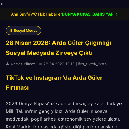
>
Ana Sayfa
WC Hub
Haberler
DUNYA KUPASI BAHIS YAP →
📱 Sosyal Medya
28 Nisan 2026: Arda Güler Çılgınlığı
Sosyal Medyada Zirveye Çıktı
👤 Ahmet Yilmaz | 📅 28.04.2026 12:15 | 🌐 tr_tiktok_insta
TikTok ve Instagram'da Arda Güler
Fırtınası
2026 Dünya Kupası'na sadece birkaç ay kala, Türkiye
Milli Takımı'nın genç yıldızı Arda Güler'in sosyal
medyadaki popülaritesi astronomik seviyelere ulaştı.
Real Madrid formasında gösterdiği performansların