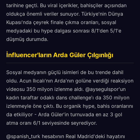
tarihine geçti. Bu viral içerikler, bahisçiler açısından
oldukça önemli veriler sunuyor. Türkiye'nin Dünya
Kupası'nda çeyrek finale çıkma oranları, sosyal
medyadaki bu hype dalgası sonrası 8/1'den 5/1'e
düşmüş durumda.
İnfluencer'ların Arda Güler Çılgınlığı
Sosyal medyanın güçlü isimleri de bu trende dahil
oldu. Acun Ilıcalı'nın Arda'nın golüne verdiği reaksiyon
videosu 350 milyon izlenme aldı. @aysegulspor'un
kadın taraftar odaklı dans challenge'ı da 350 milyon
izlenmeyle öne çıktı. Bu organik hype, bahis oranlarını
da etkiliyor - Arda Güler'in turnuvada en az 3 gol
atma oranı 6/1 seviyesinde seyrediyor.
@spanish_turk hesabının Real Madrid'deki hayatını