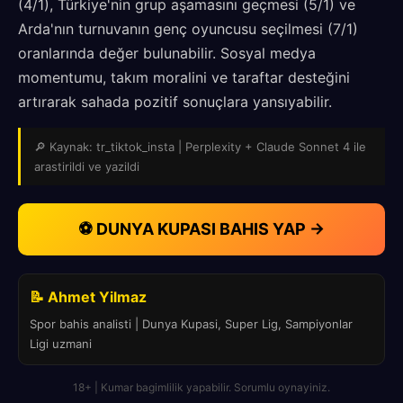
(4/1), Türkiye'nin grup aşamasını geçmesi (5/1) ve
Arda'nın turnuvanın genç oyuncusu seçilmesi (7/1)
oranlarında değer bulunabilir. Sosyal medya
momentumu, takım moralini ve taraftar desteğini
artırarak sahada pozitif sonuçlara yansıyabilir.
🔎 Kaynak: tr_tiktok_insta | Perplexity + Claude Sonnet 4 ile
arastirildi ve yazildi
⚽ DUNYA KUPASI BAHIS YAP →
📝 Ahmet Yilmaz
Spor bahis analisti | Dunya Kupasi, Super Lig, Sampiyonlar
Ligi uzmani
18+ | Kumar bagimlilik yapabilir. Sorumlu oynayiniz.