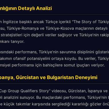
ığının Detaylı Analizi
n İngilizce başlıklı ancak Türkçe içerikli "The Story of Tür
su, Türkiye-Romanya ve Türkiye-Kosova maçlarının detaylı a
stratejistleri için değerli veriler sağlıyor ve Türkiye'nin raki
mkanı tanıyor.
ısındaki performans, Türkiye'nin savunma disiplinini göster
takımın ofansif potansiyelini ortaya koydu. Bu veriler, Türki
siyel performansı için bahisçilere somut ipuçları veriyor.
spanya, Gürcistan ve Bulgaristan Deneyimi
Cup Group Qualifiers Story" videosu, Gürcistan, İspanya ve 
i analizini sunuyor. Bu maçlardaki performans, Türkiye'nin
 küçük takımlar karşısında sergilediği kararlılığı gözler önü