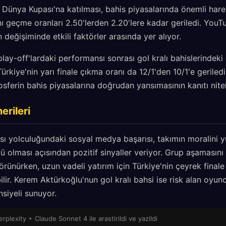
a Dünya Kupası'na katılması, bahis piyasalarında önemli harek
ı geçme oranları 2.50'lerden 2.20'lere kadar geriledi. YouT
n değişiminde etkili faktörler arasında yer alıyor.
ay-off'lardaki performansı sonrası gol kralı bahislerindeki 
ürkiye'nin yarı finale çıkma oranı da 12/1'den 10/1'e geriledi
ferin bahis piyasalarına doğrudan yansımasının kanıtı nitel
erileri
sı yolculuğundaki sosyal medya başarısı, takımın moralini 
lü olması açısından pozitif sinyaller veriyor. Grup aşamasın
örünürken, uzun vadeli yatırım için Türkiye'nin çeyrek final
ilir. Kerem Aktürkoğlu'nun gol kralı bahsi ise risk alan oyunc
nsiyeli sunuyor.
rplexity + Claude Sonnet 4 ile arastirildi ve yazildi