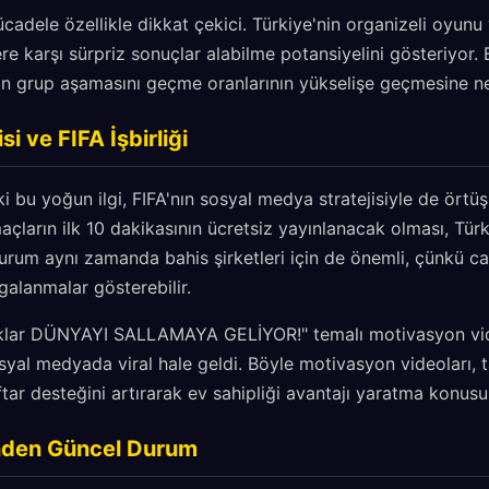
cadele özellikle dikkat çekici. Türkiye'nin organizeli oyunu 
re karşı sürpriz sonuçlar alabilme potansiyelini gösteriyor.
nin grup aşamasını geçme oranlarının yükselişe geçmesine n
i ve FIFA İşbirliği
 bu yoğun ilgi, FIFA'nın sosyal medya stratejisiyle de örtü
açların ilk 10 dakikasının ücretsiz yayınlanacak olması, Türk
urum aynı zamanda bahis şirketleri için de önemli, çünkü canl
alanmalar gösterebilir.
klar DÜNYAYI SALLAMAYA GELİYOR!" temalı motivasyon vid
yal medyada viral hale geldi. Böyle motivasyon videoları, 
tar desteğini artırarak ev sahipliği avantajı yaratma konusun
inden Güncel Durum