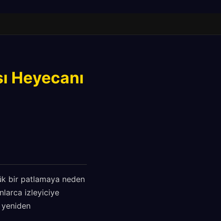
sı Heyecanı
yük bir patlamaya neden
nlarca izleyiciye
ı yeniden