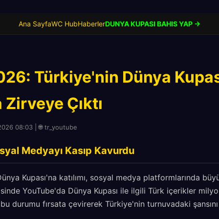
Ana Sayfa
WC Hub
Haberler
DUNYA KUPASI BAHIS YAP →
026: Türkiye'nin Dünya Kupa
 Zirveye Çıktı
2026 08:03 | 🌐 tr_youtube
osyal Medyayı Kasıp Kavurdu
Dünya Kupası'na katılımı, sosyal medya platformlarında bü
isinde YouTube'da Dünya Kupası ile ilgili Türk içerikler milyo
e bu durumu fırsata çevirerek Türkiye'nin turnuvadaki şansın