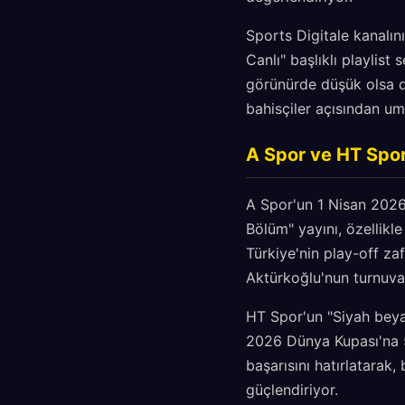
Sports Digitale kanal
Canlı" başlıklı playlist
görünürde düşük olsa 
bahisçiler açısından umu
A Spor ve HT Sp
A Spor'un 1 Nisan 2026 
Bölüm" yayını, özellikl
Türkiye'nin play-off za
Aktürkoğlu'nun turnuvada
HT Spor'un "Siyah beyaz
2026 Dünya Kupası'na 50
başarısını hatırlatarak,
güçlendiriyor.