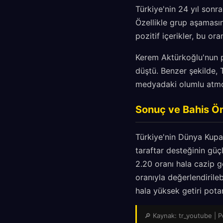
Türkiye'nin 24 yıl sonr
Özellikle grup aşamasın
pozitif içerikler, bu ora
Kerem Aktürkoğlu'nun pl
düştü. Benzer şekilde, T
medyadaki olumlu atmos
Sonuç ve Bahis Ön
Türkiye'nin Dünya Kupa
taraftar desteğinin güç
2.20 oranı hala cazip g
oranıyla değerlendirileb
hala yüksek getiri pota
🔎 Kaynak: tr_youtube | Pe