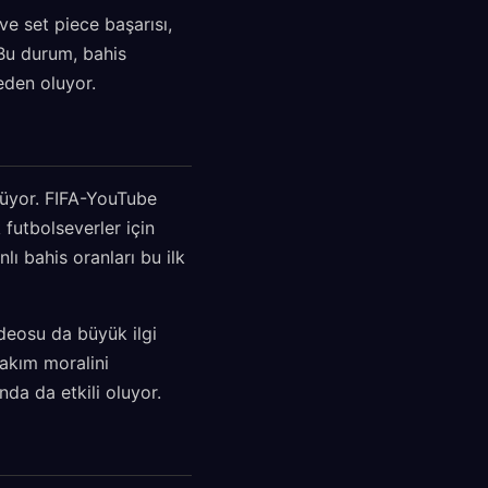
ve set piece başarısı,
 Bu durum, bahis
eden oluyor.
şüyor. FIFA-YouTube
 futbolseverler için
ı bahis oranları bu ilk
eosu da büyük ilgi
takım moralini
da da etkili oluyor.