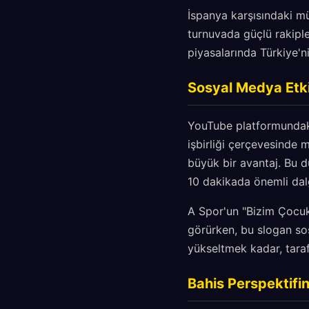
İspanya karşısındaki mü
turnuvada güçlü rakiple
piyasalarında Türkiye'
Sosyal Medya Etkis
YouTube platformundaki
işbirliği çerçevesinde m
büyük bir avantaj. Bu d
10 dakikada önemli dalg
A Spor'un "Bizim Çocu
görürken, bu slogan sos
yükseltmek kadar, taraf
Bahis Perspektif