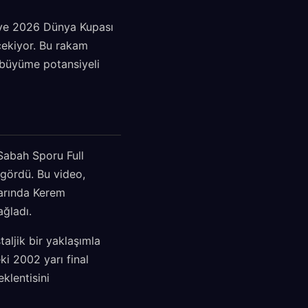
iye 2026 Dünya Kupası
 çekiyor. Bu rakam
 büyüme potansiyeli
 Sabah Sporu Full
 gördü. Bu video,
larında Kerem
ağladı.
aljik bir yaklaşımla
ki 2002 yarı final
eklentisini