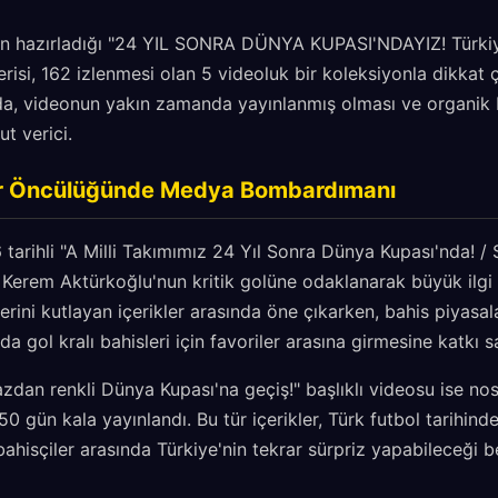
ının hazırladığı "24 YIL SONRA DÜNYA KUPASI'NDAYIZ! Türk
 serisi, 162 izlenmesi olan 5 videoluk bir koleksiyonla dikkat
da, videonun yakın zamanda yayınlanmış olması ve organik
t verici.
or Öncülüğünde Medya Bombardımanı
tarihli "A Milli Takımımız 24 Yıl Sonra Dünya Kupası'nda! /
e Kerem Aktürkoğlu'nun kritik golüne odaklanarak büyük ilgi
ferini kutlayan içerikler arasında öne çıkarken, bahis piyasa
 gol kralı bahisleri için favoriler arasına girmesine katkı s
dan renkli Dünya Kupası'na geçiş!" başlıklı videosu ise nost
 gün kala yayınlandı. Bu tür içerikler, Türk futbol tarihinde
 bahisçiler arasında Türkiye'nin tekrar sürpriz yapabileceği b