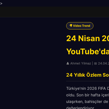
>
🎥 Video Trend
24 Nisan 2
YouTube'da
👤 Ahmet Yilmaz | 📅 24.04.
24 Yıllık Özlem S
Türkiye'nin 2026 FIFA 
oldu. Son bir hafta içer
ulaşırken, bahisçiler d
değerlendiriyor.