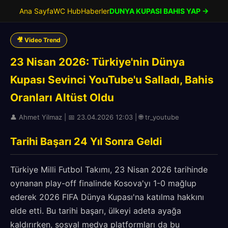
Ana Sayfa
WC Hub
Haberler
DUNYA KUPASI BAHIS YAP →
🎥 Video Trend
23 Nisan 2026: Türkiye'nin Dünya
Kupası Sevinci YouTube'u Salladı, Bahis
Oranları Altüst Oldu
👤 Ahmet Yilmaz | 📅 23.04.2026 12:03 | 🌐 tr_youtube
Tarihi Başarı 24 Yıl Sonra Geldi
Türkiye Milli Futbol Takımı, 23 Nisan 2026 tarihinde
oynanan play-off finalinde Kosova'yı 1-0 mağlup
ederek 2026 FIFA Dünya Kupası'na katılma hakkını
elde etti. Bu tarihi başarı, ülkeyi adeta ayağa
kaldırırken, sosyal medya platformları da bu