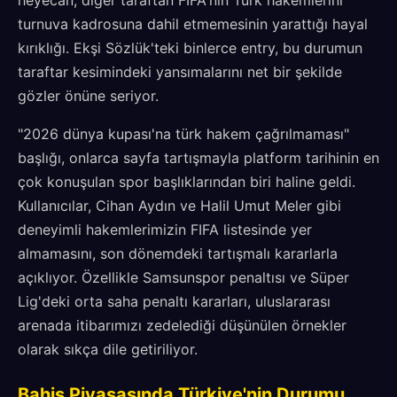
heyecan, diğer taraftan FIFA'nın Türk hakemlerini
turnuva kadrosuna dahil etmemesinin yarattığı hayal
kırıklığı. Ekşi Sözlük'teki binlerce entry, bu durumun
taraftar kesimindeki yansımalarını net bir şekilde
gözler önüne seriyor.
"2026 dünya kupası'na türk hakem çağrılmaması"
başlığı, onlarca sayfa tartışmayla platform tarihinin en
çok konuşulan spor başlıklarından biri haline geldi.
Kullanıcılar, Cihan Aydın ve Halil Umut Meler gibi
deneyimli hakemlerimizin FIFA listesinde yer
almamasını, son dönemdeki tartışmalı kararlarla
açıklıyor. Özellikle Samsunspor penaltısı ve Süper
Lig'deki orta saha penaltı kararları, uluslararası
arenada itibarımızı zedelediği düşünülen örnekler
olarak sıkça dile getiriliyor.
Bahis Piyasasında Türkiye'nin Durumu