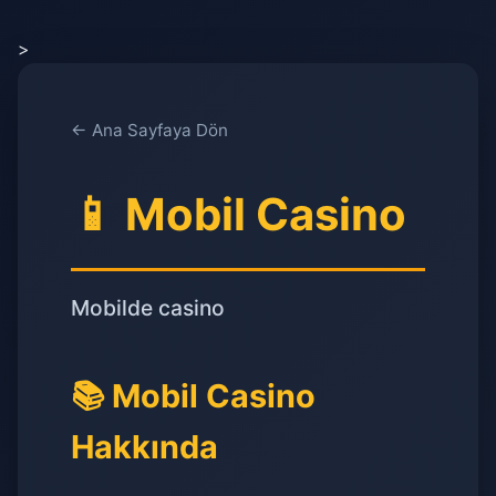
>
← Ana Sayfaya Dön
📱 Mobil Casino
Mobilde casino
📚 Mobil Casino
Hakkında