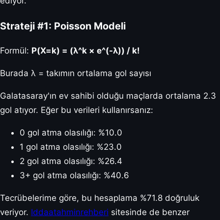
ediyor.
Strateji #1: Poisson Modeli
Formül:
P(X=k) = (λ^k × e^(-λ)) / k!
Burada λ = takımın ortalama gol sayısı
Galatasaray'ın ev sahibi olduğu maçlarda ortalama 2.3
gol atıyor. Eğer bu verileri kullanırsanız:
0 gol atma olasılığı: %10.0
1 gol atma olasılığı: %23.0
2 gol atma olasılığı: %26.4
3+ gol atma olasılığı: %40.6
Tecrübelerime göre, bu hesaplama %71.8 doğruluk
veriyor.
Iddaatahminrehberi
sitesinde de benzer