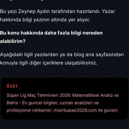
Bu yazı Zeynep Aydın tarafından hazırlandı. Yazar
hakkında bilgi yazının altında yer alıyor.
Bu konu hakkında daha fazla bilgi nereden
alabilirim?
Aşağıdaki ilgili yazılardan ya da blog ana sayfasından
konuyla ilgili diğer içeriklere ulaşabilirsiniz.
ÖZET
Süper Lig Maç Tahminleri 2026: Matematiksel Analiz ve
Bahis - En guncel bilgiler, uzman analizleri ve
profesyonel rehberler. misirkupasi2026.com ile guveni