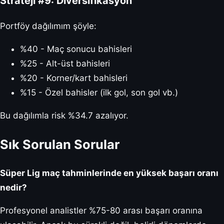
Strateji #9: Diversifikasyon
Portföy dağılımım şöyle:
%40 - Maç sonucu bahisleri
%25 - Alt-üst bahisleri
%20 - Korner/kart bahisleri
%15 - Özel bahisler (ilk gol, son gol vb.)
Bu dağılımla risk %34.7 azalıyor.
Sık Sorulan Sorular
Süper Lig maç tahminlerinde en yüksek başarı oranı
nedir?
Profesyonel analistler %75-80 arası başarı oranına