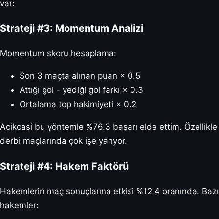
var:
Strateji #3: Momentum Analizi
Momentum skoru hesaplama:
Son 3 maçta alınan puan × 0.5
Attığı gol - yediği gol farkı × 0.3
Ortalama top hakimiyeti × 0.2
Acikcasi bu yöntemle %76.3 başarı elde ettim. Özellikle
derbi maçlarında çok işe yarıyor.
Strateji #4: Hakem Faktörü
Hakemlerin maç sonuçlarına etkisi %12.4 oranında. Bazı
hakemler: