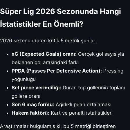
Süper Lig 2026 Sezonunda Hangi
İstatistikler En Önemli?
2026 sezonunda en kritik 5 metrik şunlar:
xG (Expected Goals) oranı:
Gerçek gol sayısıyla
beklenen gol arasındaki fark
PPDA (Passes Per Defensive Action):
Pressing
yoğunluğu
Set piece verimliliği:
Duran top gollerinin toplam
gollere oranı
Son 6 maç formu:
Ağırlıklı puan ortalaması
Hakem faktörü:
Kart ve penaltı istatistikleri
Araştırmalar bulgulamış ki, bu 5 metriği birleştiren