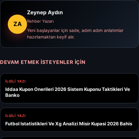
Zeynep Aydın
Rehber Yazarı
ZA
Yeni başlayanlar için sade, adım adım anlatımlar
hazırlamaktan keyif alır.
DEVAM ETMEK ISTEYENLER IÇIN
İLGILI YAZI
Iddaa Kupon Onerileri 2026 Sistem Kuponu Taktikleri Ve
Banko
İLGILI YAZI
Futbol Istatistikleri Ve Xg Analizi Misir Kupasi 2026 Bahis