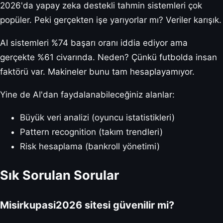
2026'da yapay zeka destekli tahmin sistemleri çok
popüler. Peki gerçekten işe yarıyorlar mı? Veriler karışık.
AI sistemleri %74 başarı oranı iddia ediyor ama
gerçekte %61 civarında. Neden? Çünkü futbolda insan
faktörü var. Makineler bunu tam hesaplayamıyor.
Yine de AI'dan faydalanabileceğiniz alanlar:
Büyük veri analizi (oyuncu istatistikleri)
Pattern recognition (takım trendleri)
Risk hesaplama (bankroll yönetimi)
Sık Sorulan Sorular
Misirkupasi2026 sitesi güvenilir mi?