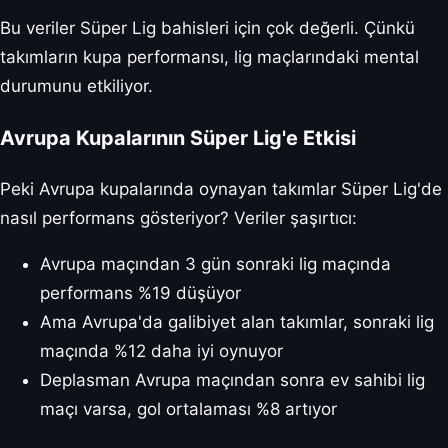
Bu veriler Süper Lig bahisleri için çok değerli. Çünkü
takımların kupa performansı, lig maçlarındaki mental
durumunu etkiliyor.
Avrupa Kupalarının Süper Lig'e Etkisi
Peki Avrupa kupalarında oynayan takımlar Süper Lig'de
nasıl performans gösteriyor? Veriler şaşırtıcı:
Avrupa maçından 3 gün sonraki lig maçında
performans %19 düşüyor
Ama Avrupa'da galibiyet alan takımlar, sonraki lig
maçında %12 daha iyi oynuyor
Deplasman Avrupa maçından sonra ev sahibi lig
maçı varsa, gol ortalaması %8 artıyor