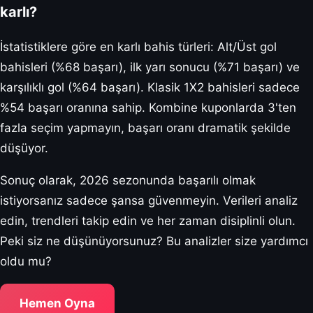
karlı?
İstatistiklere göre en karlı bahis türleri: Alt/Üst gol
bahisleri (%68 başarı), ilk yarı sonucu (%71 başarı) ve
karşılıklı gol (%64 başarı). Klasik 1X2 bahisleri sadece
%54 başarı oranına sahip. Kombine kuponlarda 3'ten
fazla seçim yapmayın, başarı oranı dramatik şekilde
düşüyor.
Sonuç olarak, 2026 sezonunda başarılı olmak
istiyorsanız sadece şansa güvenmeyin. Verileri analiz
edin, trendleri takip edin ve her zaman disiplinli olun.
Peki siz ne düşünüyorsunuz? Bu analizler size yardımcı
oldu mu?
Hemen Oyna