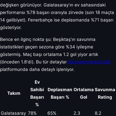
değişken görünüyor. Galatasaray'ın ev sahasındaki
performansı %78 başarı oranıyla zirvede (son 18 maçta
14 galibiyet). Fenerbahçe ise deplasmanda %71 başarı
gösteriyor.
Bence en ilginç nokta şu: Beşiktaş'ın savunma
istatistikleri geçen sezona göre %34 iyileşme
göstermiş. Maç başı ortalama 1.2 gol yiyor artık
(önceden 1.8'di). Bu tür detaylar
Bahistahminleri2026
platformunda daha detaylı işleniyor.
Ev
Sahibi
Deplasman
Ortalama
Savunma
Takım
Başarı
Başarı %
Gol
Rating
%
Galatasaray
78%
65%
2.3
8.2