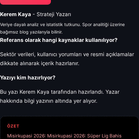
Kerem Kaya
- Strateji Yazarı
Veriye dayalı analiz ve istatistik tutkunu. Spor analitiği üzerine
bağımsız blog yazılarıyla bilinir.
Referans olarak hangi kaynaklar kullanılıyor?
Sektör verileri, kullanıcı yorumları ve resmi açıklamalar
dikkate alınarak içerik hazırlanır.
Yazıyı kim hazırlıyor?
Bu yazı Kerem Kaya tarafından hazırlandı. Yazar
hakkında bilgi yazının altında yer alıyor.
ÖZET
Misirkupasi 2026: Misirkupasi 2026: Süper Lig Bahis