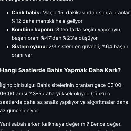
Canlı bahis:
Maçın 15. dakikasından sonra oranlar
%12 daha mantıklı hale geliyor
Kombine kuponu:
3'ten fazla seçim yapmayın,
başarı oranı %47'den %23'e düşüyor
Sistem oyunu:
2/3 sistem en güvenli, %64 başarı
oranı var
Hangi Saatlerde Bahis Yapmak Daha Karlı?
İlginç bir bulgu: Bahis sitelerinin oranları gece 02:00-
06:00 arası %3-5 daha yüksek oluyor. Çünkü o
saatlerde daha az analiz yapılıyor ve algoritmalar daha
az güncelleniyor.
Yani sabah erken kalkmaya değer mi? Bence değer.