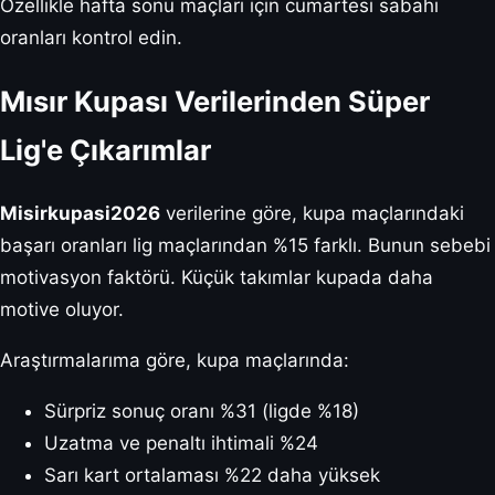
Özellikle hafta sonu maçları için cumartesi sabahı
oranları kontrol edin.
Mısır Kupası Verilerinden Süper
Lig'e Çıkarımlar
Misirkupasi2026
verilerine göre, kupa maçlarındaki
başarı oranları lig maçlarından %15 farklı. Bunun sebebi
motivasyon faktörü. Küçük takımlar kupada daha
motive oluyor.
Araştırmalarıma göre, kupa maçlarında:
Sürpriz sonuç oranı %31 (ligde %18)
Uzatma ve penaltı ihtimali %24
Sarı kart ortalaması %22 daha yüksek