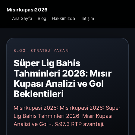
Misirkupasi2026
Ana Sayfa
Blog
Hakkımızda
İletişim
BLOG · STRATEJI YAZARI
Süper Lig Bahis
Tahminleri 2026: Mısır
Kupası Analizi ve Gol
Beklentileri
Misirkupasi 2026: Misirkupasi 2026: Süper
Lig Bahis Tahminleri 2026: Mısır Kupası
Analizi ve Gol -. %97.3 RTP avantaji.