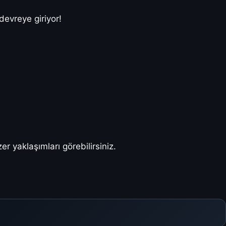
devreye giriyor!
r yaklaşımları görebilirsiniz.