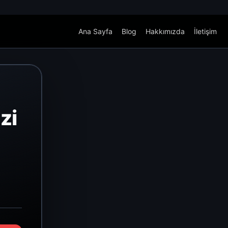
Ana Sayfa
Blog
Hakkımızda
İletişim
zi