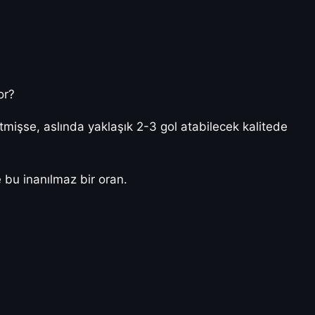
or?
etmişse, aslında yaklaşık 2-3 gol atabilecek kalitede
e bu inanılmaz bir oran.