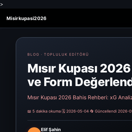
>
Misirkupasi2026
BLOG · TOPLULUK EDITÖRÜ
Mısır Kupası 2026 
ve Form Değerlen
Mısır Kupası 2026 Bahis Rehberi: xG Anali
📖 5 dakika okuma
·
🗓️ 2026-05-04
·
🔄 Güncellendi 2026-
Elif Şahin