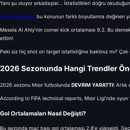
Yani şu oluyor arkadaşlar... İstatistikleri doğru okuduğ
>Blog arşivimiz
bu konunun farklı boyutlarına değinen yaz
Mesela Al Ahly'nin corner kick ortalaması 9.2. Bu demek 
ettim!
Peki siz hiç shot on target istatistiğine baktınız mı? Ço
2026 Sezonunda Hangi Trendler Öne
2026 sezonu Mısır futbolunda
DEVRIM YARATTI
! Artık
According to FIFA technical reports, Mısır Ligi'nde oyu
Gol Ortalamaları Nasıl Değişti?
Bu sezonda maç başı gol ortalaması 2.8'e yükseldi. Geç