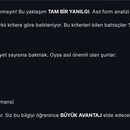
akmayın! Bu yaklaşım
TAM BİR YANILGI
. Asıl form analiz
klı kritere göre belirleniyor. Bu kriterleri bilen bahisçi
et sayısına bakmak. Oysa asıl önemli olan şunlar:
rmans)
r. Siz bu bilgiyi öğrenince
BÜYÜK AVANTAJ
elde edecek