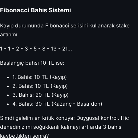
Fibonacci Bahis Sistemi
Kayıp durumunda Fibonacci serisini kullanarak stake
artırımı:
1 - 1 - 2 - 3 - 5 - 8 - 13 - 21...
Başlangıç bahsi 10 TL ise:
1. Bahis: 10 TL (Kayıp)
2. Bahis: 10 TL (Kayıp)
3. Bahis: 20 TL (Kayıp)
4. Bahis: 30 TL (Kazanç - Başa dön)
Simdi gelelim en kritik konuya: Duygusal kontrol. Hic
denediniz mi soğukkanlı kalmayı art arda 3 bahis
kaybettikten sonra?