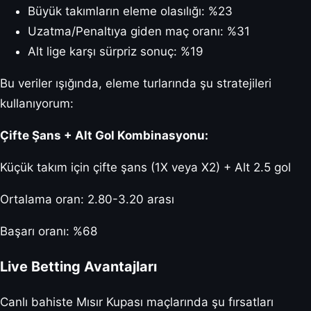
Büyük takımların eleme olasılığı: %23
Uzatma/Penaltıya giden maç oranı: %31
Alt lige karşı sürpriz sonuç: %19
Bu veriler ışığında, eleme turlarında şu stratejileri
kullanıyorum:
Çifte Şans + Alt Gol Kombinasyonu:
Küçük takım için çifte şans (1X veya X2) + Alt 2.5 gol
Ortalama oran: 2.80-3.20 arası
Başarı oranı: %68
Live Betting Avantajları
Canlı bahiste Mısır Kupası maçlarında şu fırsatları