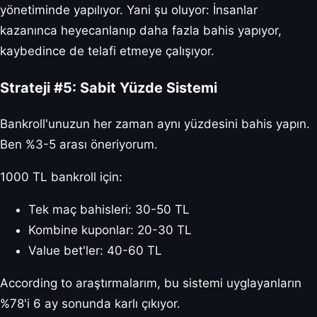
yönetiminde yapılıyor. Yani şu oluyor: İnsanlar
kazanınca heyecanlanıp daha fazla bahis yapıyor,
kaybedince de telafi etmeye çalışıyor.
Strateji #5: Sabit Yüzde Sistemi
Bankroll'unuzun her zaman aynı yüzdesini bahis yapın.
Ben %3-5 arası öneriyorum.
1000 TL bankroll için:
Tek maç bahisleri: 30-50 TL
Kombine kuponlar: 20-30 TL
Value bet'ler: 40-60 TL
According to araştırmalarım, bu sistemi uyglayanların
%78'i 6 ay sonunda karlı çıkıyor.