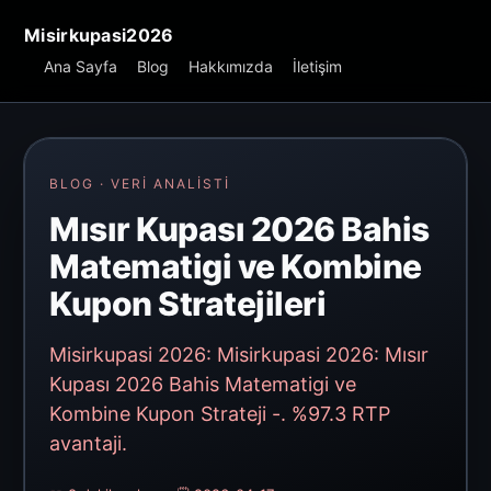
Misirkupasi2026
Ana Sayfa
Blog
Hakkımızda
İletişim
BLOG · VERI ANALISTI
Mısır Kupası 2026 Bahis
Matematigi ve Kombine
Kupon Stratejileri
Misirkupasi 2026: Misirkupasi 2026: Mısır
Kupası 2026 Bahis Matematigi ve
Kombine Kupon Strateji -. %97.3 RTP
avantaji.