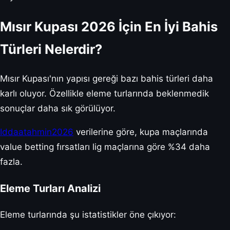
Mısır Kupası 2026 İçin En İyi Bahis
Türleri Nelerdir?
Mısır Kupası'nın yapısı gereği bazı bahis türleri daha
karlı oluyor. Özellikle eleme turlarında beklenmedik
sonuçlar daha sık görülüyor.
Iddaatahmin2026
verilerine göre, kupa maçlarında
value betting fırsatları lig maçlarına göre %34 daha
fazla.
Eleme Turları Analizi
Eleme turlarında şu istatistikler öne çıkıyor: