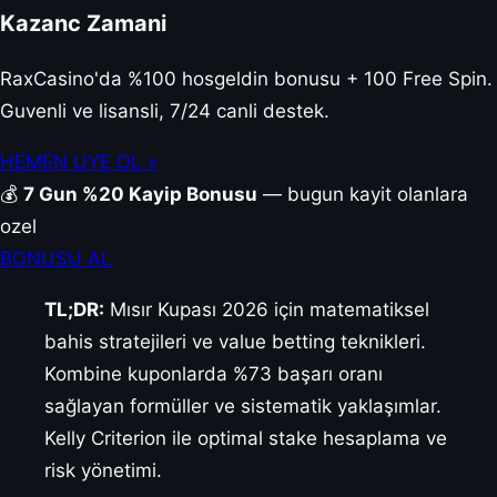
Kazanc Zamani
RaxCasino'da %100 hosgeldin bonusu + 100 Free Spin.
Guvenli ve lisansli, 7/24 canli destek.
HEMEN UYE OL »
💰
7 Gun %20 Kayip Bonusu
— bugun kayit olanlara
ozel
BONUSU AL
TL;DR:
Mısır Kupası 2026 için matematiksel
bahis stratejileri ve value betting teknikleri.
Kombine kuponlarda %73 başarı oranı
sağlayan formüller ve sistematik yaklaşımlar.
Kelly Criterion ile optimal stake hesaplama ve
risk yönetimi.