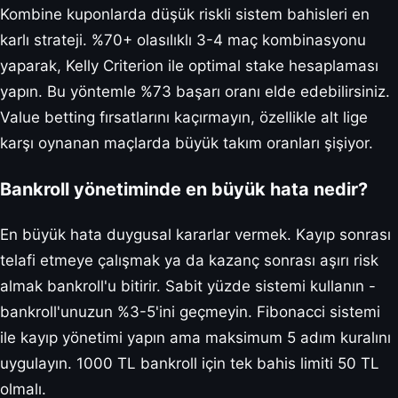
Kombine kuponlarda düşük riskli sistem bahisleri en
karlı strateji. %70+ olasılıklı 3-4 maç kombinasyonu
yaparak, Kelly Criterion ile optimal stake hesaplaması
yapın. Bu yöntemle %73 başarı oranı elde edebilirsiniz.
Value betting fırsatlarını kaçırmayın, özellikle alt lige
karşı oynanan maçlarda büyük takım oranları şişiyor.
Bankroll yönetiminde en büyük hata nedir?
En büyük hata duygusal kararlar vermek. Kayıp sonrası
telafi etmeye çalışmak ya da kazanç sonrası aşırı risk
almak bankroll'u bitirir. Sabit yüzde sistemi kullanın -
bankroll'unuzun %3-5'ini geçmeyin. Fibonacci sistemi
ile kayıp yönetimi yapın ama maksimum 5 adım kuralını
uygulayın. 1000 TL bankroll için tek bahis limiti 50 TL
olmalı.