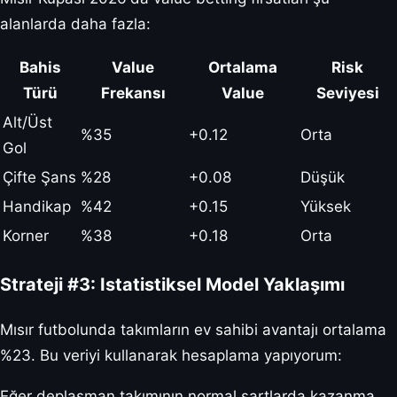
alanlarda daha fazla:
Bahis
Value
Ortalama
Risk
Türü
Frekansı
Value
Seviyesi
Alt/Üst
%35
+0.12
Orta
Gol
Çifte Şans
%28
+0.08
Düşük
Handikap
%42
+0.15
Yüksek
Korner
%38
+0.18
Orta
Strateji #3: Istatistiksel Model Yaklaşımı
Mısır futbolunda takımların ev sahibi avantajı ortalama
%23. Bu veriyi kullanarak hesaplama yapıyorum:
Eğer deplasman takımının normal şartlarda kazanma