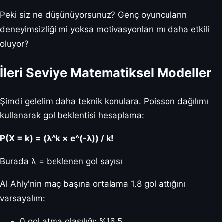
Peki siz ne düşünüyorsunuz? Genç oyuncuların
deneyimsizliği mi yoksa motivasyonları mı daha etkili
oluyor?
İleri Seviye Matematiksel Modeller
Şimdi gelelim daha teknik konulara. Poisson dağılımı
kullanarak gol beklentisi hesaplama:
P(X = k) = (λ^k × e^(-λ)) / k!
Burada λ = beklenen gol sayısı
Al Ahly'nin maç başına ortalama 1.8 gol attığını
varsayalım:
0 gol atma olasılığı: %16.5