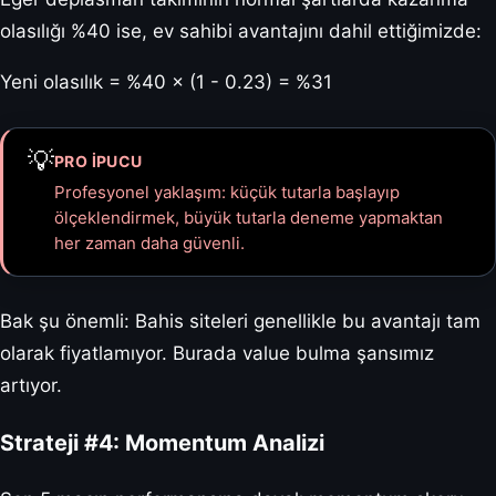
olasılığı %40 ise, ev sahibi avantajını dahil ettiğimizde:
Yeni olasılık = %40 × (1 - 0.23) = %31
💡
PRO IPUCU
Profesyonel yaklaşım: küçük tutarla başlayıp
ölçeklendirmek, büyük tutarla deneme yapmaktan
her zaman daha güvenli.
Bak şu önemli: Bahis siteleri genellikle bu avantajı tam
olarak fiyatlamıyor. Burada value bulma şansımız
artıyor.
Strateji #4: Momentum Analizi