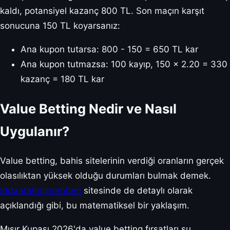
kaldı, potansiyel kazanç 800 TL. Son maçın karşıt
sonucuna 150 TL koyarsanız:
Ana kupon tutarsa: 800 - 150 = 650 TL kar
Ana kupon tutmazsa: 100 kayıp, 150 × 2.20 = 330
kazanç = 180 TL kar
Value Betting Nedir ve Nasıl
Uygulanır?
Value betting, bahis sitelerinin verdiği oranların gerçek
olasılıktan yüksek olduğu durumları bulmak demek.
Iddaatahminrehberi
sitesinde de detaylı olarak
açıklandığı gibi, bu matematiksel bir yaklaşım.
Mısır Kupası 2026'da value betting fırsatları şu