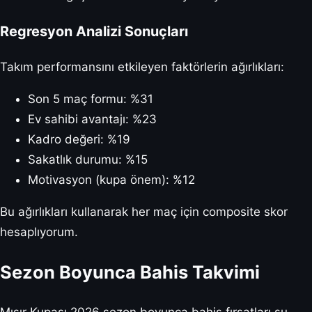
Regresyon Analizi Sonuçları
Takım performansını etkileyen faktörlerin ağırlıkları:
Son 5 maç formu: %31
Ev sahibi avantajı: %23
Kadro değeri: %19
Sakatlık durumu: %15
Motivasyon (kupa önem): %12
Bu ağırlıkları kullanarak her maç için composite skor
hesaplıyorum.
Sezon Boyunca Bahis Takvimi