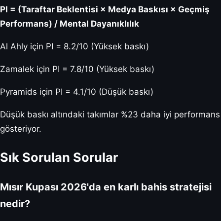
PI = (Taraftar Beklentisi × Medya Baskısı × Geçmiş
Performans) / Mental Dayanıklılık
Al Ahly için PI = 8.2/10 (Yüksek baskı)
Zamalek için PI = 7.8/10 (Yüksek baskı)
Pyramids için PI = 4.1/10 (Düşük baskı)
Düşük baskı altındaki takımlar %23 daha iyi performans
gösteriyor.
Sık Sorulan Sorular
Mısır Kupası 2026'da en karlı bahis stratejisi
nedir?