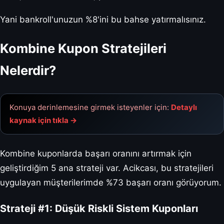
Yani bankroll'unuzun %8'ini bu bahse yatırmalısınız.
Kombine Kupon Stratejileri
Nelerdir?
Konuya derinlemesine girmek isteyenler için:
Detaylı
kaynak için tıkla →
Kombine kuponlarda başarı oranını artırmak için
geliştirdiğim 5 ana strateji var. Acikcası, bu stratejileri
uygulayan müşterilerimde %73 başarı oranı görüyorum.
Strateji #1: Düşük Riskli Sistem Kuponları