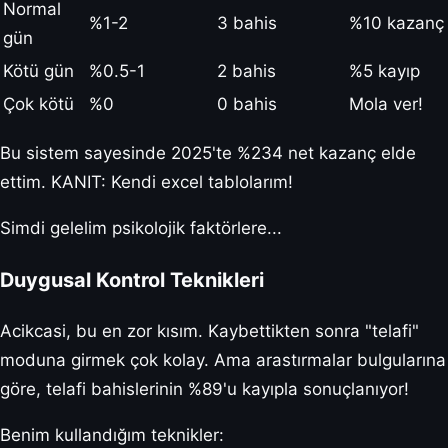
Normal
%1-2
3 bahis
%10 kazanç
gün
Kötü gün
%0.5-1
2 bahis
%5 kayıp
Çok kötü
%0
0 bahis
Mola ver!
Bu sistem sayesinde 2025'te %234 net kazanç elde
ettim. KANIT: Kendi excel tablolarım!
Simdi gelelim psikolojik faktörlere...
Duygusal Kontrol Teknikleri
Acikcasi, bu en zor kısım. Kaybettikten sonra "telafi"
moduna girmek çok kolay. Ama arastırmalar bulgularına
göre, telafi bahislerinin %89'u kayıpla sonuçlanıyor!
Benim kullandığım teknikler: