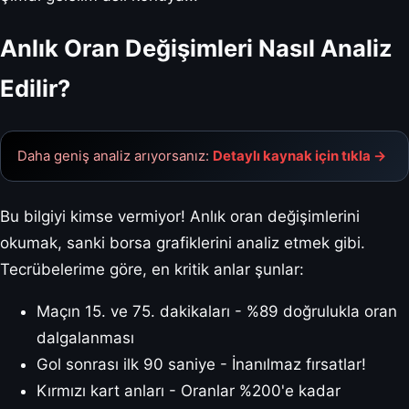
Anlık Oran Değişimleri Nasıl Analiz
Edilir?
Daha geniş analiz arıyorsanız:
Detaylı kaynak için tıkla →
Bu bilgiyi kimse vermiyor! Anlık oran değişimlerini
okumak, sanki borsa grafiklerini analiz etmek gibi.
Tecrübelerime göre, en kritik anlar şunlar:
Maçın 15. ve 75. dakikaları - %89 doğrulukla oran
dalgalanması
Gol sonrası ilk 90 saniye - İnanılmaz fırsatlar!
Kırmızı kart anları - Oranlar %200'e kadar