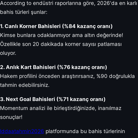
According to endüstri raporlarına göre, 2026'da en karlı
bahis türleri şunlar:
1. Canlı Korner Bahisleri (%84 kazanç oranı)
Kimse bunlara odaklanmıyor ama altın değerinde!
Özellikle son 20 dakikada korner sayısı patlaması
oluyor.
2. Anlık Kart Bahisleri (%76 kazanç oranı)
Hakem profilini önceden araştırırsanız, %90 doğrulukla
tahmin edebilirsiniz.
3. Next Goal Bahisleri (%71 kazanç oranı)
Momentum analizi ile birleştirdiğinizde, inanılmaz
sonuçlar!
Iddaatahmin2026
platformunda bu bahis türlerinin