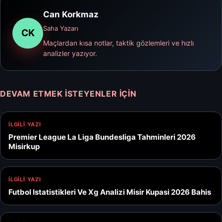
Can Korkmaz
Saha Yazarı
CK
Maçlardan kısa notlar, taktik gözlemleri ve hızlı
analizler yazıyor.
DEVAM ETMEK ISTEYENLER IÇIN
İLGILI YAZI
Premier League La Liga Bundesliga Tahminleri 2026
Misirkup
İLGILI YAZI
Futbol Istatistikleri Ve Xg Analizi Misir Kupasi 2026 Bahis