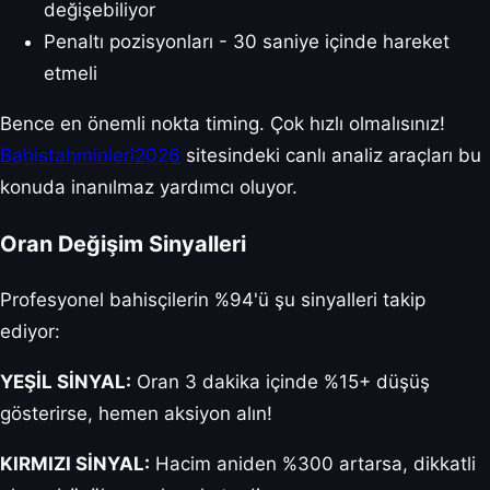
değişebiliyor
Penaltı pozisyonları - 30 saniye içinde hareket
etmeli
Bence en önemli nokta timing. Çok hızlı olmalısınız!
Bahistahminleri2026
sitesindeki canlı analiz araçları bu
konuda inanılmaz yardımcı oluyor.
Oran Değişim Sinyalleri
Profesyonel bahisçilerin %94'ü şu sinyalleri takip
ediyor:
YEŞİL SİNYAL:
Oran 3 dakika içinde %15+ düşüş
gösterirse, hemen aksiyon alın!
KIRMIZI SİNYAL:
Hacim aniden %300 artarsa, dikkatli