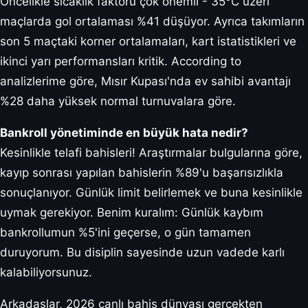
Öncelikle sıcaklık faktörü çok önemli - 35°C üzeri
maçlarda gol ortalaması %41 düşüyor. Ayrıca takımların
son 5 maçtaki korner ortalamaları, kart istatistikleri ve
ikinci yarı performansları kritik. According to
analizlerime göre, Mısır Kupası'nda ev sahibi avantajı
%28 daha yüksek normal turnuvalara göre.
Bankroll yönetiminde en büyük hata nedir?
Kesinlikle telafi bahisleri! Araştırmalar bulgularına göre,
kayıp sonrası yapılan bahislerin %89'u başarısızlıkla
sonuçlanıyor. Günlük limit belirlemek ve buna kesinlikle
uymak gerekiyor. Benim kuralım: Günlük kaybım
bankrollumun %5'ini geçerse, o gün tamamen
duruyorum. Bu disiplin sayesinde uzun vadede karlı
kalabiliyorsunuz.
Arkadaşlar, 2026 canlı bahis dünyası gerçekten