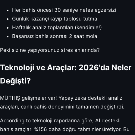
Her bahis öncesi 30 saniye nefes egzersizi
Günlük kazanç/kayıp tablosu tutma
Haftalık analiz toplantıları (kendimle!)
Başarısız bahis sonrası 2 saat mola
Peki siz ne yapıyorsunuz stres anlarında?
Teknoloji ve Araçlar: 2026'da Neler
Değişti?
MÜTHIŞ gelişmeler var! Yapay zeka destekli analiz
araçları, canlı bahis deneyimini tamamen değiştirdi.
According to teknoloji raporlarına göre, AI destekli
bahis araçları %156 daha doğru tahminler üretiyor. Bu