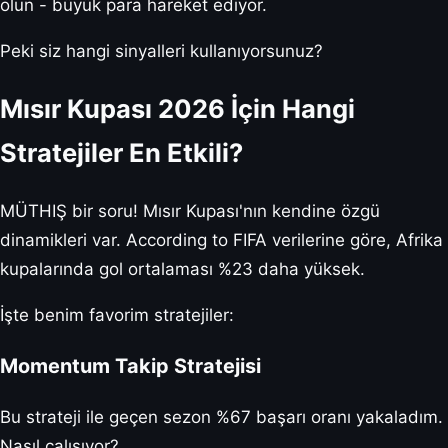
olun - büyük para hareket ediyor.
Peki siz hangi sinyalleri kullanıyorsunuz?
Mısır Kupası 2026 İçin Hangi
Stratejiler En Etkili?
MÜTHIŞ bir soru! Mısır Kupası'nın kendine özgü
dinamikleri var. According to FIFA verilerine göre, Afrika
kupalarında gol ortalaması %23 daha yüksek.
İşte benim favorim stratejiler:
Momentum Takip Stratejisi
Bu strateji ile geçen sezon %67 başarı oranı yakaladım.
Nasıl çalışıyor?